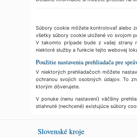
Súbory cookie môžete kontrolovať alebo z
všetky súbory cookie uložené vo svojom poč
V takomto prípade bude z vašej strany n
niektoré služby a funkcie tejto webovej lo
Použitie nastavenia prehliadača pre spr
V niektorých prehliadačoch môžete nastavi
ochranou svojich osobných údajov. To z
ktorým dôverujete.
V ponuke (nenu nastavení) väčšiny prehli
stiahnuté (nechcené) existujúce súbory coo
Slovenské kroje