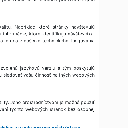
litu. Napríklad ktoré stránky navštevujú
nformácie, ktoré identifikujú návštevníka.
sa len na zlepšenie technického fungovania
zvolenú jazykovú verziu a tým poskytujú
žu sledovať vašu činnosť na iných webových
ality. Jeho prostredníctvom je možné použiť
žívaní týchto webových stránok bez osobnej
lytics a o ochrane osobných údajov
.