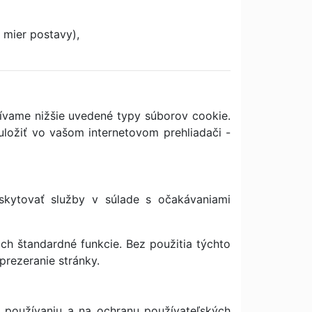
 mier postavy),
ívame nižšie uvedené typy súborov cookie.
ložiť vo vašom internetovom prehliadači -
kytovať služby v súlade s očakávaniami
ch štandardné funkcie. Bez použitia týchto
prezeranie stránky.
používaniu a na ochranu používateľských