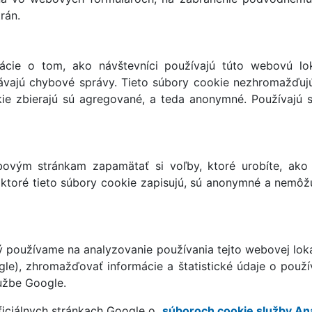
rán.
cie o tom, ako návštevníci používajú túto webovú loka
ávajú chybové správy. Tieto súbory cookie nezhromažďujú i
kie zbierajú sú agregované, a teda anonymné. Používajú 
ovým stránkam zapamätať si voľby, ktoré urobíte, ako 
e, ktoré tieto súbory cookie zapisujú, sú anonymné a nemô
orý používame na analyzovanie používania tejto webovej lok
gle), zhromažďovať informácie a štatistické údaje o pou
lužbe Google.
oficiálnych stránkach Google o
súboroch cookie služby Ana