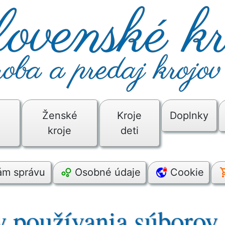
é
Ženské
Kroje
Doplnky
kroje
deti
nám správu
Osobné údaje
Cookie
 používania súborov