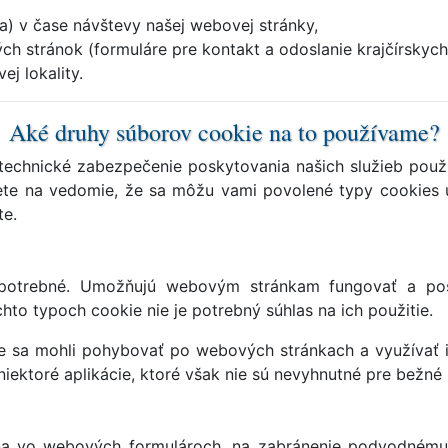
a) v čase návštevy našej webovej stránky,
h stránok (formuláre pre kontakt a odoslanie krajčírskych
j lokality.
Aké druhy súborov cookie na to používame?
echnické zabezpečenie poskytovania našich služieb použ
te na vedomie, že sa môžu vami povolené typy cookies u
te.
potrebné. Umožňujú webovým stránkam fungovať a pos
chto typoch cookie nie je potrebný súhlas na ich použitie.
e sa mohli pohybovať po webových stránkach a využívať i
ektoré aplikácie, ktoré však nie sú nevyhnutné pre bežné 
a vo webových formulároch, na zabránenie podvodnému 