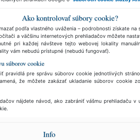
Ako kontrolovať súbory cookie?
mazať podľa vlastného uváženia – podrobnosti získate na 
ítači a väčšinu internetových prehliadačov môžete nastavi
utné pri každej návšteve tejto webovej lokality manuáln
kality vám nebudú prístupné (nebudú fungovať).
ávu súborov cookie
ť pravidlá pre správu súborov cookie jednotlivých strán
namená, že môžete zakázať ukladanie súborov cookie z
adačov nájdete návod, ako zabrániť vášmu prehliadaču v
kie.
Info