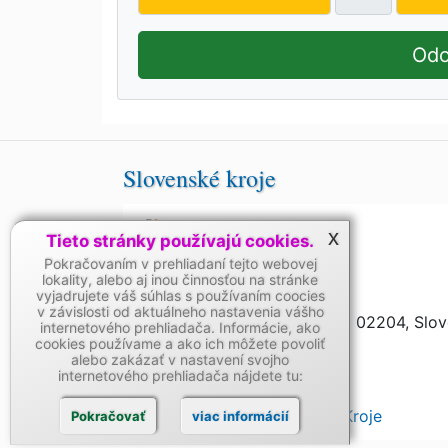
Odo
Slovenské kroje
+421 909 104 951
x
Tieto stránky používajú cookies.
Pokračovaním v prehliadaní tejto webovej
email
lokality, alebo aj inou činnosťou na stránke
vyjadrujete váš súhlas s používaním coocies
v závislosti od aktuálneho nastavenia vášho
Okružná 150/28, Čadca 02204, Slo
internetového prehliadača. Informácie, ako
cookies používame a ako ich môžete povoliť
alebo zakázať v nastavení svojho
Google mapa
internetového prehliadača nájdete tu:
FACEBOOK Slovenské Kroje
Pokračovať
viac informácií