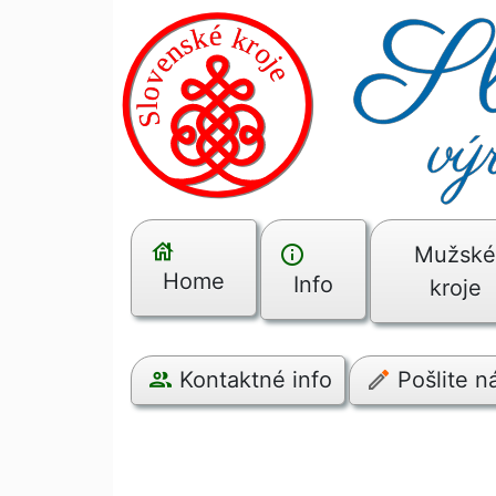
Mužsk
Home
Info
kroje
Kontaktné info
Pošlite 