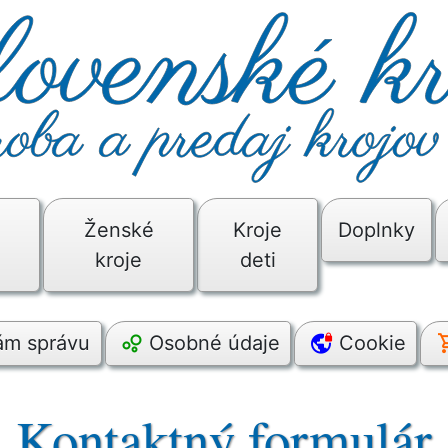
é
Ženské
Kroje
Doplnky
kroje
deti
nám správu
Osobné údaje
Cookie
Kontaktný formulár