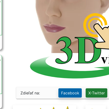
miestnych krojov a tým aj čepcov. Tvar a zdob
postavení ženy. V niektorých regiónoch mohli mať 
čepcov.
Zdieľať na:
Facebook
X-Twitter