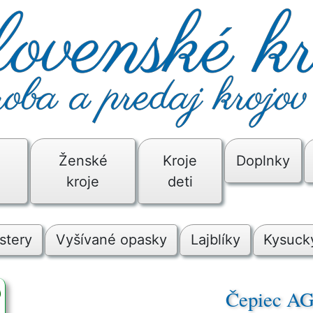
é
Ženské
Kroje
Doplnky
kroje
deti
stery
Vyšívané opasky
Lajblíky
Kysucký
Čepiec A