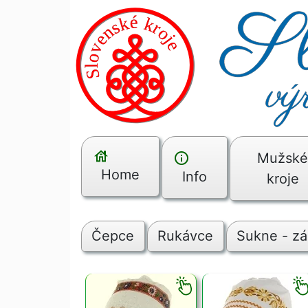
Mužsk
Home
Info
kroje
Čepce
Rukávce
Sukne - zá