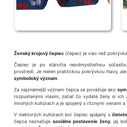
Ženský krojový čepiec
(čepec) je viac než pokrývka
Čepiec je po stáročia neodmysliteľnou súčasť
prostredí. Je nielen praktickou pokrývkou hlavy, al
symbolický význam
.
Za najznámejší význam čepca sa považuje ako
symb
rozpustenými vlasmi, zatiaľ čo vydaté ženy si ic
mnohých kultúrach a je spojený s rôznymi vierami a 
V niektorých kultúrach bol čepiec spájaný s
čistot
čepca naznačuje
sociálne postavenie ženy
, jej b