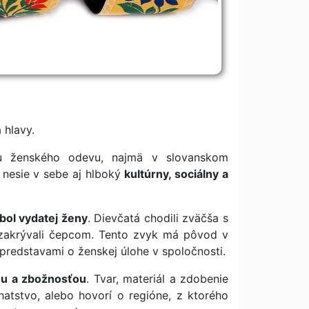
 hlavy.
ou ženského odevu, najmä v slovanskom
e nesie v sebe aj hlboký
kultúrny, sociálny a
ol vydatej ženy
. Dievčatá chodili zväčša s
h zakrývali čepcom. Tento zvyk má pôvod v
predstavami o ženskej úlohe v spoločnosti.
ou a zbožnosťou
. Tvar, materiál a zdobenie
ohatstvo, alebo hovorí o regióne, z ktorého