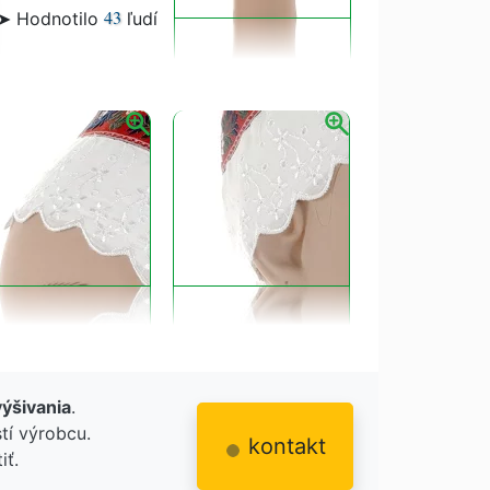
43
➤ Hodnotilo
ľudí
výšivania
.
tí výrobcu.
kontakt
iť.