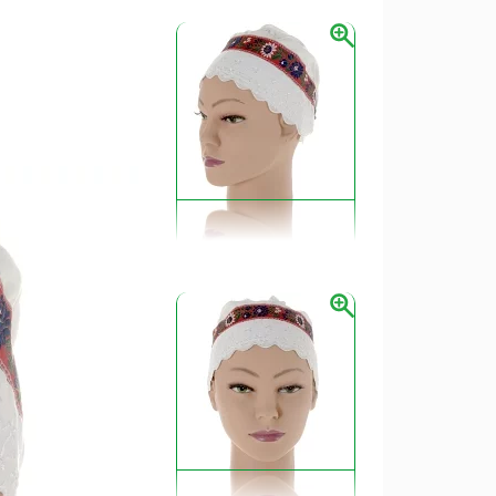
ženského odevu, ale aj nositeľmi bohatých
itosť bola ohromujúca a každý región sa
tvarom, materiálom a zdobením.
v Slovenska
tou výšivkou a čipkou. Často sa zdobili
m čipkovaním a výšivkou.
 často s červeným alebo modrým podkladom
ou výšivkou a farebnosťou.
mi a stuhami, s typickým tvarom nazývaným
hatou výšivkou.
slosti od dostupnosti surovín v jednotlivých
istorické udalosti mohli ovplyvniť vývoj