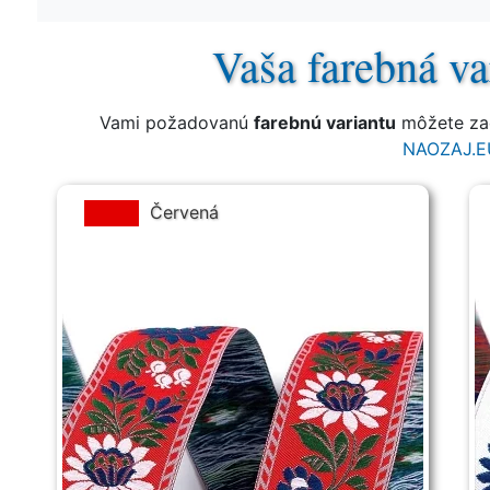
Vaša farebná va
Vami požadovanú
farebnú variantu
môžete zad
NAOZAJ.E
Červená