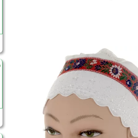
Slovenské čepce boli nielen praktickou súčasťou 
kultúrnych a regionálnych tradícií. Ich rozman
vyznačoval svojím typickým čepcom, ktorý sa líšil 
Typické čepce rôznych regióno
Liptov: Liptovské čepce boli známe svojou boha
korálkami a stuhami.
Orava: Oravské čepce boli zvyčajne biele, s bohatý
Kysuce: Kysucké čepce boli jednoduchšieho tvaru,
a bielou výšivkou.
Zemplín: Zemplínske čepce boli známe svojou bohat
Šariš: Šarišské čepce boli často zdobené korálka
"šarišský bochník".
Spiš: Spišské čepce boli jednoduchšieho tvaru, s bo
Rozmanitosť čepcov
Materiály a techniky zdobenia sa mohli líšiť v závi
regiónoch. Migrácia obyvateľstva, vojny a iné h