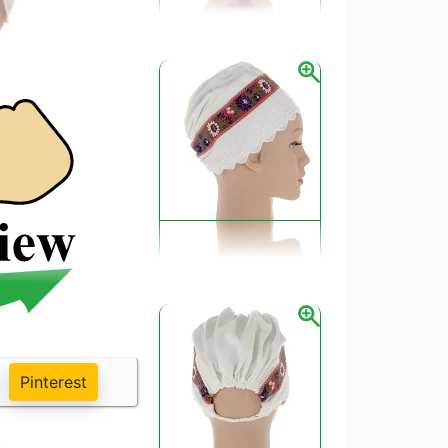
enie čepca mohli vypovedať o sociálnom
náboženské zvyky vplyv na tvar a zdobenie
Pinterest