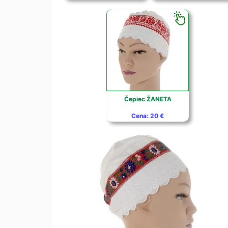
Čepiec ŽANETA
Cena: 20 €