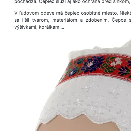
pochádza. Čepiec slúži aj ako ochrana pred slnkom
V ľudovom odeve má čepiec osobitné miesto. Niekto
sa líšil tvarom, materiálom a zdobením. Čepce 
výšivkami, korálkami...