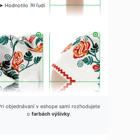
30
➤ Hodnotilo
ľudí
Pri objednávaní v eshope sami rozhodujete
o
farbách výšivky
.