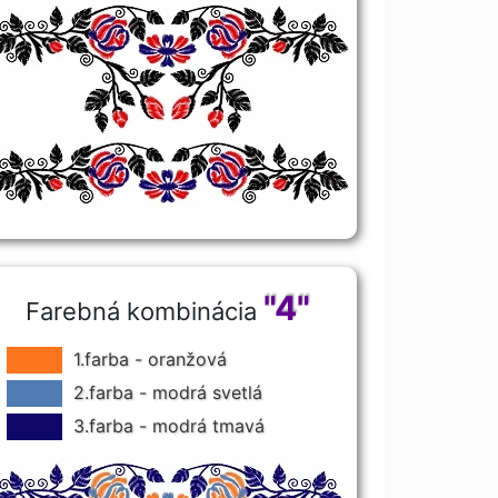
"4"
Farebná kombinácia
1.farba - oranžová
2.farba - modrá svetlá
3.farba - modrá tmavá