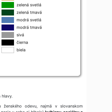
zelená svetlá
zelená tmavá
modrá svetlá
modrá tmavá
sivá
čierna
biela
 hlavy.
ou ženského odevu, najmä v slovanskom
e nesie v sebe aj hlboký
kultúrny, sociálny a