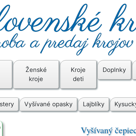
é
Ženské
Kroje
Doplnky
kroje
deti
stery
Vyšívané opasky
Lajblíky
Kysucký
Vyšívaný čepi