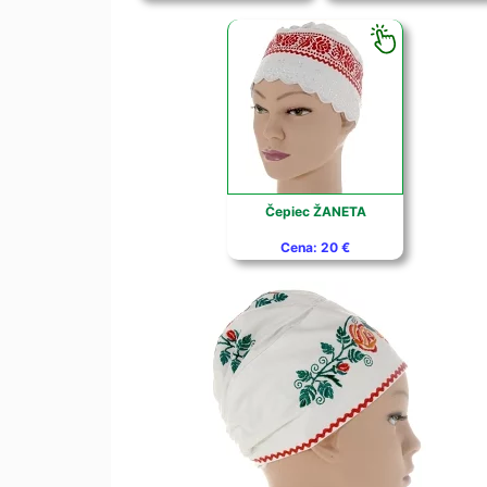
Čepiec ŽANETA
Cena: 20 €