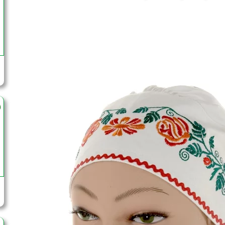
Každá žena si svoj čepiec zdobila podľa vlastného 
ňu nielen praktickou činnosťou, ale aj formou sebavy
Zdobenie čepcov podľa región
Liptov: Bohatá výšivka, čipka, korálky a stuhy.
Orava: Bohatá čipka, často v kombinácii s výšivkou.
Kysuce: Jednoduchšie zdobenie, prevažne výšivka.
Zemplín: Bohatá výšivka, korálky a stuhy, často s v
Šariš: Korálky, stuhy a typické vzory výšivky.
Spiš: Bohatá výšivka.
Zdobenie čepcov podľa príležitosti
Svadobné čepce: Boli najbohatšie zdobené, s 
materiálov.
Sviatočné čepce: Tiež boli bohatšie zdobené ako b
Pracovné čepce: Boli jednoduchšie zdobené, s dôra