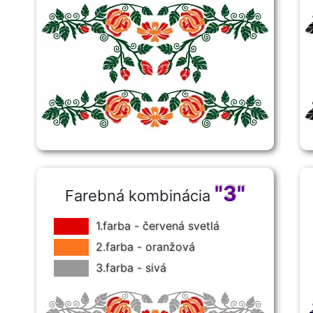
"3"
Farebná kombinácia
1.farba - červená svetlá
2.farba - oranžová
3.farba - sivá