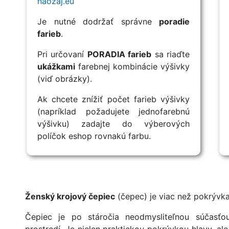
naozaj.eu
Je nutné dodržať správne
poradie
farieb
.
Pri určovaní
PORADIA farieb
sa riaďte
ukážkami
farebnej kombinácie výšivky
(viď obrázky).
Ak chcete znížiť počet farieb výšivky
(napríklad požadujete jednofarebnú
výšivku) zadajte do výberových
políčok eshop rovnakú farbu.
Ženský krojový čepiec
(čepec) je viac než pokrývka
Čepiec je po stáročia neodmysliteľnou súčasť
prostredí. Je nielen praktickou pokrývkou hlavy, al