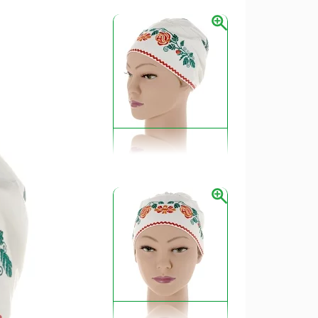
vkusu a zručností. Zdobenie čepca bolo pre
jadrenia.
u
ýraznými farbami.
použitím všetkých dostupných techník a
ežné čepce.
zom na praktickosť.