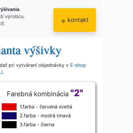
výšivania
.
tí výrobcu.
kontakt
iť.
ianta výšivky
ať pri vytváraní objednávky v
E-shop
U
.
"2"
Farebná kombinácia
1.farba - červená svetlá
2.farba - modrá tmavá
3.farba - čierna