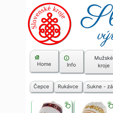
Mužsk
Home
Info
kroje
Čepce
Rukávce
Sukne - zá