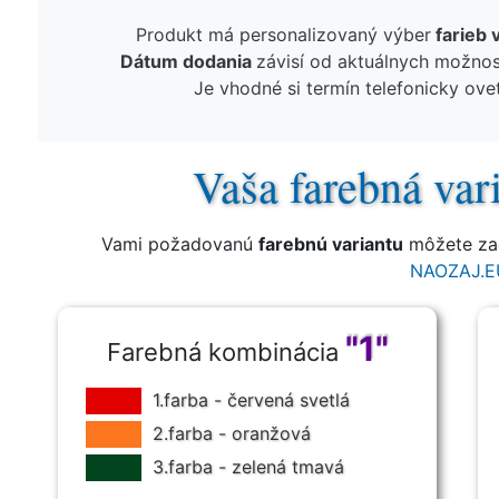
Produkt má personalizovaný výber
farieb 
Dátum dodania
závisí od aktuálnych možnos
Je vhodné si termín telefonicky ovet
Vaša farebná var
Vami požadovanú
farebnú variantu
môžete zad
NAOZAJ.E
"1"
Farebná kombinácia
1.farba - červená svetlá
2.farba - oranžová
3.farba - zelená tmavá