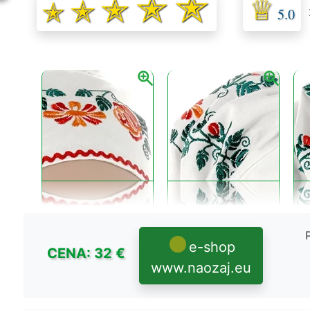
5.0
e-shop
CENA: 32 €
www.naozaj.eu