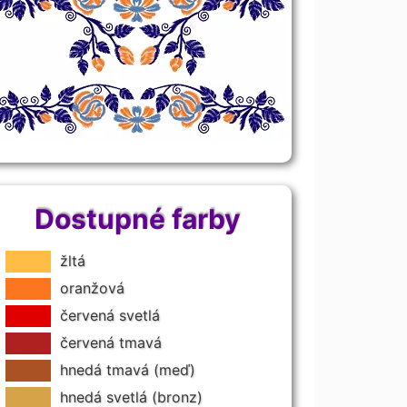
Dostupné farby
žltá
oranžová
červená svetlá
červená tmavá
hnedá tmavá (meď)
hnedá svetlá (bronz)