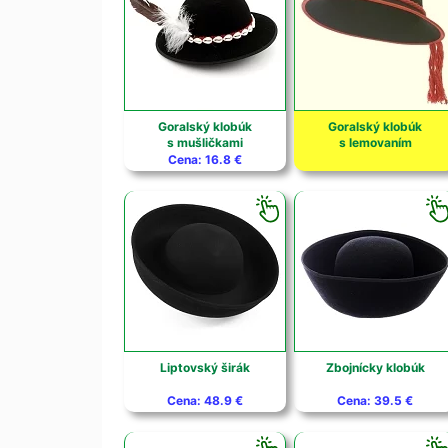
Goralský klobúk
Goralský klobúk
s mušličkami
s lemovaním
Cena: 16.8 €
Liptovský širák
Zbojnícky klobúk
Cena: 48.9 €
Cena: 39.5 €