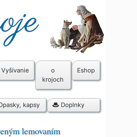
Vyšívanie
o
Eshop
krojoch
Opasky, kapsy
Doplnky
rveným lemovaním