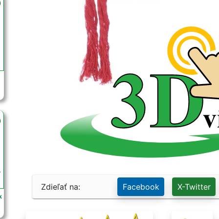
Sviatočný kroj.
Kroje ( tak ako ich poznáme dnes) možno priro
storočia. Skladajú sa z rovnakých odevných súča
rôznymi doplnkami a zdobením.
Národný odev a národný kroj.
Termíny "národný odev a národný kroj" sa pre ľud
začali používať až koncom 19. storočia. Krátko po 
pre ľudové umelecké kolektívy a folklórne súbory ( 
Garantom mapovania ľudových odevov na Sloven
národného múzea a výrobcom krojov sa stal ÚĽU
Vznikali celé kolekcie odevov určené pre javiskové 
"ľudový kroj".
Zdieľať na:
Facebook
X-Twitter
k