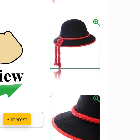
vnať k sviatočným ľudovým odevom z 19.
stí ako pracovné odevy, ale sú obohatené
ové oblečenie vo funkcii scénického odevu
2.svetovej vojne vznikla potreba ušiť odevy
v snahe o zachovanie kultúrnych tradícií ) .
sku bol Etnografický ústav Slovenského
V (Ústredie ľudovej umeleckej výroby).
scénické predstavenia, ktoré prevzali názov
Pinterest