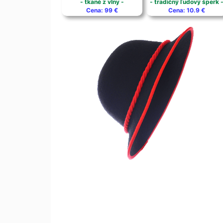
- tkané z vlny -
- tradičný ľudový šperk 
Cena: 99 €
Cena: 10.9 €