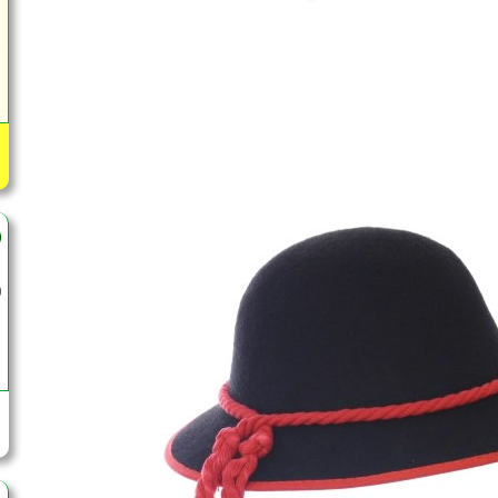
História krojov na Slovensku - 
To, čo sa nám zachovalo z tradičného oblečen
dlhodobého vývoja.
Pôvodný odev plnil len ochrannú funkciu. V priebehu
zamestnania, spôsobu života a estetického cítenia ľu
Ľudové oblečenie bolo časom doplnené o príležitos
Od konca 17. storočia sa pri zdobení začala použív
sa v 18. storočí zvýšila dostupnosť farebných vyšiva
Územné členenie a ľudový kroj.
Územím Slovenska prechádza rozhranie dvoch kultú
panvy a horskej oblasti Karpát. Preto sa zákl
posledných dvoch storočiach sformovali do charak
oblasti.
Medzi oboma oblasťami neexistuje jednoznačná hr
prechodných foriem kultúry juhovýchodnej Moravy
severnej Juhoslávie a západného Rumunska. H
severovýchodnej Moravy, južného Poľska, zápa
Rumunska. V celom komplexe do popredia vystupujú