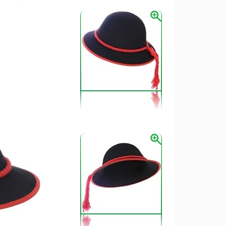
šitie krojov
ia do súčasného obdobia, je výsledkom
 stáročí sa menil v závislosti od charakteru
dí.
tné odevy - sviatočné a obradové.
ať aj výšivka. Rozvojom priemyslu a obchodu
cích nití - bavlnených, ale aj hodvábnych.
rnych oblastí Európy - nížinnej Panónskej
adné typy slovenského ľudového odevu v
teristických celkov - nížinnej a horskej
anica. Nížinnú oblasť spája široké pásmo
, východného Rakúska, Maďarska, bývalej
orskú oblasť spája Slovensko s odevom
dnej Ukrajiny a severného a východného
 spoločné karpatské prvky.