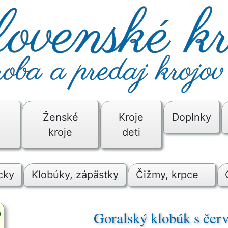
é
Ženské
Kroje
Doplnky
kroje
deti
cky
Klobúky, zápästky
Čižmy, krpce
Goralský klobúk s če