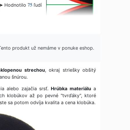
75
➤ Hodnotilo
ľudí
. Tento produkt už nemáme v ponuke eshop.
sklopenou strechou
, okraj striešky obšitý
anou šnúrou.
ia alebo zajačia srsť.
Hrúbka materiálu
a
h klobúkov až po pevné "tvrďáky", ktoré
ste sa potom odvíja kvalita a cena klobúka.