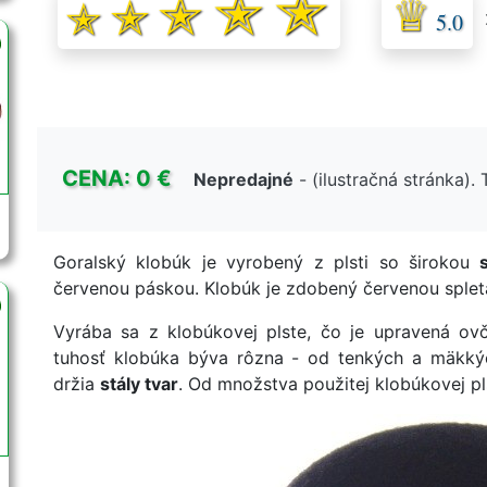
5.0
CENA: 0 €
Nepredajné
- (ilustračná stránka)
Goralský klobúk je vyrobený z plsti so širokou
červenou páskou. Klobúk je zdobený červenou splet
Vyrába sa z klobúkovej plste, čo je upravená ovč
tuhosť klobúka býva rôzna - od tenkých a mäkkýc
držia
stály tvar
. Od množstva použitej klobúkovej pl