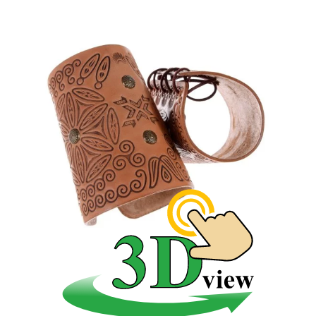
ľudovej košeli Horehronia, kožené zapestky k
mužskému ľudovému odevu.