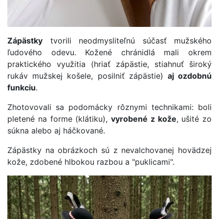
Zápästky
tvorili neodmysliteľnú súčasť mužského
ľudového odevu. Kožené chránidlá mali okrem
praktického využitia (hriať zápästie, stiahnuť široký
rukáv mužskej košele, posilniť zápästie)
aj ozdobnú
funkciu
.
Zhotovovali sa podomácky rôznymi technikami: boli
pletené na forme (klátiku),
vyrobené z kože
, ušité zo
súkna alebo aj háčkované.
Zápästky na obrázkoch sú z nevalchovanej hovädzej
kože, zdobené hlbokou razbou a "puklicami".