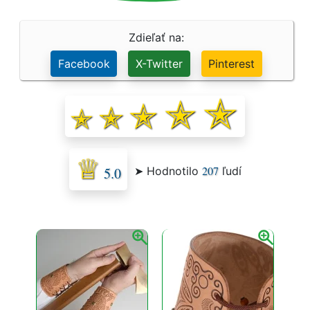
Zdieľať na:
Facebook
X-Twitter
Pinterest
207
➤ Hodnotilo
ľudí
5.0