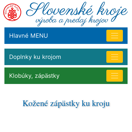
Hlavné MENU
Doplnky ku krojom
Klobúky, zápästky
Kožené zápästky ku kroju
Kožené zapästky ľudového kroja v Terchovej, kožené
zápestky k mužskej ľudovej košeli na Liptove,
zápestky z vlny ku ľudovému odevu Oravy. Kožené
zápestky ľudového kroja na Spiši, zápestky k mužskej