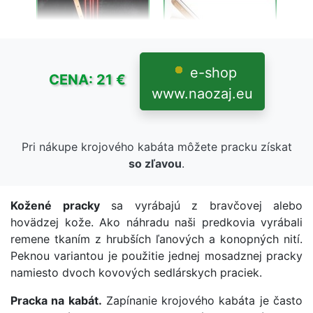
Krojová pánska mužská košeľa sa robila z ľanového
plátna. V súčastnosti sa používa bavlnené plátno.
e-shop
Ručne vyšívané krojové košeľe
CENA: 21 €
www.naozaj.eu
Krojové košele vyšívané sú určené hlavne na
slávnostné folklórne obrady, akou je svadba -
odobierka a čepčenie mladuchy.
Pri nákupe krojového kabáta môžete pracku získat
Tieto krojové košele sú z bavĺnených látok a
so zľavou
.
výnimočne z ľanového plátna. Krojové súčasti sú
Goraský, Liptovský, Terchovský klobúk.
Najčastejšie ich obsahuje Kysucký kroj, Oravský kroj,
Kožené pracky
sa vyrábajú z bravčovej alebo
Terchovský kroj a Liptovský kroj.
hovädzej kože. Ako náhradu naši predkovia vyrábali
Kroje Slovenska.
remene tkaním z hrubších ľanových a konopných nití.
Peknou variantou je použitie jednej mosadznej pracky
Roznorodosť ľudového odevu vznikol v závislosti od
lokality folklórnej oblasti.
namiesto dvoch kovových sedlárskych praciek.
Predaj Kysucká krojová košeľa, Oravská vyšívaná
Pracka na kabát.
Zapínanie krojového kabáta je často
košeľa Liptovské krojové košele Detviansky kroj