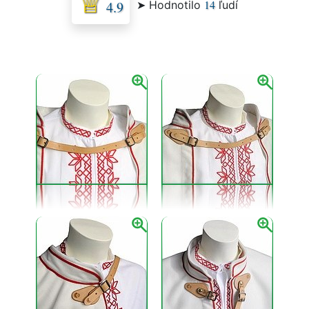
14
➤ Hodnotilo
ľudí
4.9
Pracka slúži na upevnenie krojového kabáta pri
voľnom nosení na chrbte alebo ramenách.
Pracka k folklórnemu kabátu
Základom je pripevnenie dvoch sedlárskych praciek na
súkno kabáta. Upevnenie praciek je možné prišitím
kožených praciek na látku, alebo aj prilepením kože
kontaktným lepidlom. Remeň má dĺžku 40 cm a je
možné zložiť z kabáta. Kožený remeň sa dá skrátiť.
Pracka z kože
Folklórna ľudová pracka je vyrobená z hovädzej kože.
Môže byť doplnená opaskovou mosadznou, medenou,
alebo aj bronzovou prackou.
Pracka z mosadze
Často sa namiesto obuvníckej pracky používa