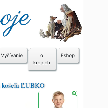
Vyšívanie
o
Eshop
krojoch
á košeľa ĽUBKO