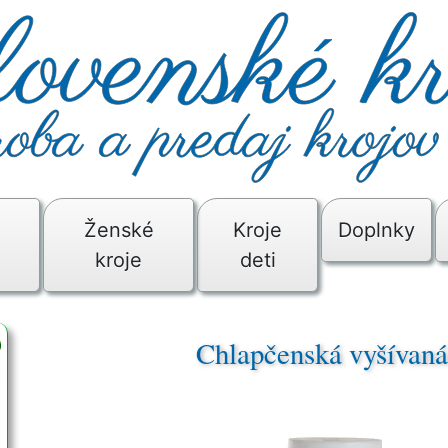
é
Ženské
Kroje
Doplnky
kroje
deti
Chlapčenská vyšívan