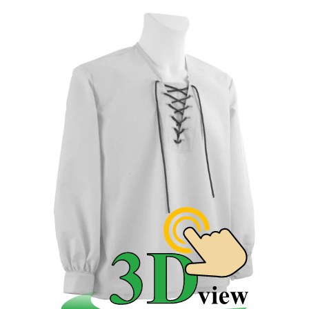
počas všedných dní, ale hlavne pri práci.
Ľudový pracovný odev mužov
Súčasťou základného krojového odevu bolo pracovné
oblečenie, ktoré boli doplnené o niektoré krojové
doplnky vrchný odev. Počas leta sa v ľudovom odeve
využívali najmä plátenné materiály. V južných krajoch
Slovenska si muži obliekaliplátenné gate. K nim patrila
pracovná remeselnnícka košeľa a mužská zástera. V
severných oblastiach Slovenska sa po celý rok nosili
súkenné nohavice. Gate z plátna si muži obliekali
hlavne počas letných prác na poli a pri chove
domácich zvierat. Plátenné nohavice mestského strihu
sa začali nosiť až koncom 19. storočia.
Ľudový pracovný odev žien
Ženský základný pracovný odev boli rukávce a rubáš.
V niektorých oblastiach to bola dlhá ženská košeľa a
zástera. Nosili aj sukňu pri práci v domácnosti, u
zámožnejších rodín aj živôtik z tmavšieho textilu.
Ľudový pracovný odev na zimu
Plátenné pracovné odevy boli dopĺňané v zimnom