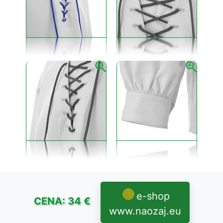
e-shop
CENA: 34 €
www.naozaj.eu