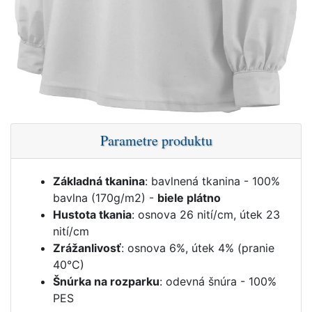
Parametre produktu
Základná tkanina
: bavlnená tkanina - 100%
bavlna (170g/m2) -
biele plátno
Hustota tkania
: osnova 26 nití/cm, útek 23
nití/cm
Zrážanlivosť
: osnova 6%, útek 4% (pranie
40°C)
Šnúrka na rozparku
: odevná šnúra - 100%
PES