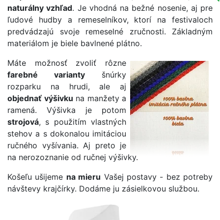
naturálny vzhľad
. Je vhodná na bežné nosenie, aj pre
ľudové hudby a remeselníkov, ktorí na festivaloch
predvádzajú svoje remeselné zručnosti. Základným
materiálom je biele bavlnené plátno.
Máte možnosť zvoliť rôzne
farebné varianty
šnúrky
rozparku na hrudi, ale aj
objednať výšivku
na manžety a
ramená. Výšivka je potom
strojová
, s použitím vlastných
stehov a s dokonalou imitáciou
ručného vyšívania. Aj preto je
na nerozoznanie od ručnej výšivky.
Košeľu ušijeme
na mieru
Vašej postavy - bez potreby
návštevy krajčírky. Dodáme ju zásielkovou službou.