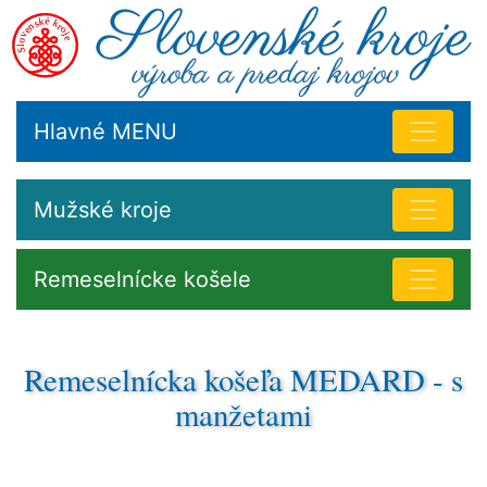
Hlavné MENU
Mužské kroje
Remeselnícke košele
Remeselnícka košeľa MEDARD - s
manžetami
Zdobenie pracovného odevu bolo veľmi obmedzenéí.
Pracovné ľudové košele a doplnky nosili ženy a muži