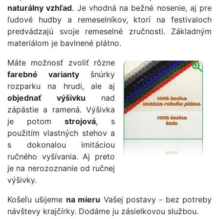
naturálny vzhľad
. Je vhodná na bežné nosenie, aj pre
ľudové hudby a remeselníkov, ktorí na festivaloch
predvádzajú svoje remeselné zručnosti. Základným
materiálom je bavlnené plátno.
Máte možnosť zvoliť rôzne
farebné varianty
šnúrky
rozparku na hrudi, ale aj
objednať výšivku
nad
zápästie a ramená. Výšivka
je potom
strojová
, s
použitím vlastných stehov a
s dokonalou imitáciou
ručného vyšívania. Aj preto
je na nerozoznanie od ručnej
výšivky.
Košeľu ušijeme
na mieru
Vašej postavy - bez potreby
návštevy krajčírky. Dodáme ju zásielkovou službou.