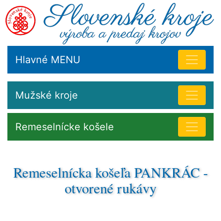
Hlavné MENU
Mužské kroje
Remeselnícke košele
Remeselnícka košeľa PANKRÁC -
otvorené rukávy
Pracovné krojové košele, súčasti a doplnky nosili muži
a ženy na gazdovstve cez všedné dni, hlavne pri práci.