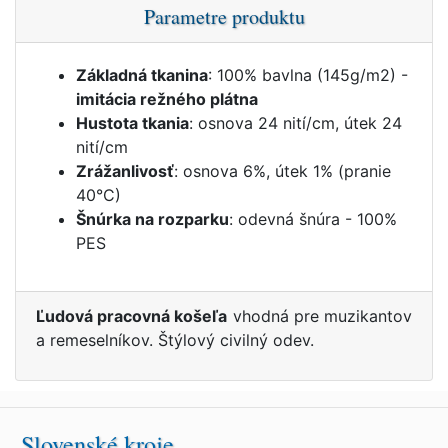
Parametre produktu
Základná tkanina
: 100% bavlna (145g/m2) -
imitácia režného plátna
Hustota tkania
: osnova 24 nití/cm, útek 24
nití/cm
Zrážanlivosť
: osnova 6%, útek 1% (pranie
40°C)
Šnúrka na rozparku
: odevná šnúra - 100%
PES
Ľudová pracovná košeľa
vhodná pre muzikantov
a remeselníkov. Štýlový civilný odev.
Slovenské kroje