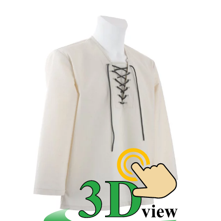
Výzdoba pracovného odevu bola veľmi skromná.
Kroj - pracovný odev mužov
Pracovný ľudový odev bol súčasťou základného
krojového odevu, ktorý dopĺňal vrchný odevu a
niektoré krojové doplnky. V letnom ľudovom odeve sa
využívali najmä plátenné materiály. V nížinných
oblastiach Slovenska si muži obliekali gate. K nim
patrila remeselnícka pracovná košeľa a často aj
zástera. V horských oblastiach sa súkenné nohavice
nosili po celý rok. Plátenné gate si muži obliekali len
na letné práce okolo gazdovstva. Koncom 19. storočia
sa začali nosiť plátenné nohavice mestského strihu.
Kroj - pracovný odev žien
U žien bol základným pracovným odevom rubáš a
rukávce, alebo dlhá ženská košeľa so zásterou. Ženy
pri práci okolo domu tradične nosili aj sukňu, u
bohatších rodín aj živôtik z tmavšieho textilu.
Kroj - zimný pracovný odev
V zimnom pracovnom mužskom odeve dopĺňali
plátenné odevy súkenné nohavice a kožuštek. Staršie