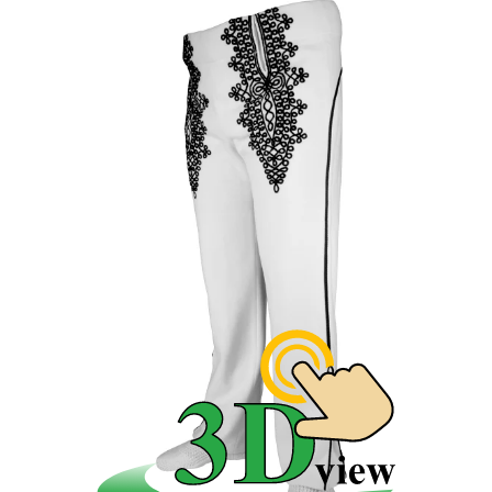
Najvyšší výskyt je v okolí Trenčína. Vzorka je čiernej
farby s rôznymi regionálnymi ľudovými motívmi. V
obci Kubrá a Dubodiel majú krojové nohavice ostrejšie
tvary ľudovej vzorky. Podobné zdobenie nájdeme aj na
nohaviciech k mužskému kroju v Šariši a Spiši. Tam je
ľudový motív jednoduchší a s menším rozmerom.
Mužský kroj dolného Považia.
Tento kroj patrí do regiónu Trenčianskej župy, ktorá
zaberá ľudový odev od Kysúc až po Trnavu. Zdobenie
na nohaviciach je veľmi rôznorodé, preto nie je možné
hovoriť o typickom kroji Trenčianskej župy. Nájdeme
tu Slovenské kroje a nohavice ušité zo súkna, ale aj z
konopného plátna a letné ľanové nohavice. Slovenské
krojové nohavice zdobia výšivky vlnenou priadzou a
občas aj našívaným farebným filcom.
História Trenčianskeho kroja.
Ako všetky mužské kroje, aj ten Trenčiansky vychádza
zo základnej podstaty historického vojenského
oblečenia. Muži prichádzali domov z ťažení v
pôvodnom odeve. Domácemu obyvateľstvu sa páčil
strih aj zdobenie nohavíc, vesty a kabáta. Začali ich
kopírovať a jednotlivé zdobiace prvky vkladať do