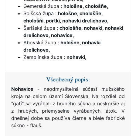
Gemerská župa :
hološne, chološňe,
Spišská župa :
hološne, chološňe,
chološňi, portki, nohavki drelichovo,
Šarišská župa :
chološňe, nohavki, nohavki
drelichovo, nohavice,
Abovská župa :
hološne, nohavki
drelichovo,
Zemplínska župa :
nohavki,
Všeobecný popis:
Nohavice
- neodmysliteľná súčasť mužského
kroja na celom území Slovenska. Na rozdiel od
"gatí" sa vyrábali z hrubého súkna a neskoršie aj
z hrubých, priemyselne vyrábaných látok. V
dnešnej dobe sa používa čierne a biele fabrické
súkno - flauš.