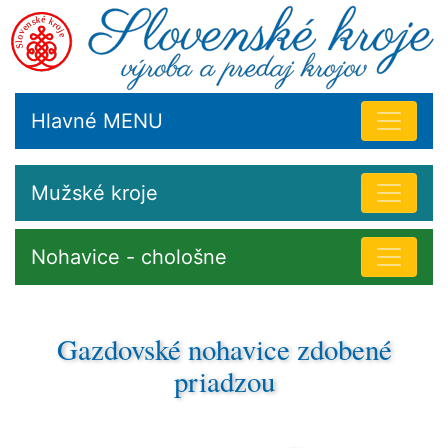
Hlavné MENU
Mužské kroje
Nohavice - chološne
Gazdovské nohavice zdobené
priadzou
Gazdovské mužské nohavice ku kroju s našívanou
priadzou sú typické pre región dolného Považia.