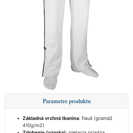
Parametre produktu
Základná vrchná tkanina
: flauš (gramáž
410g/m2)
Zdobenie (vzorka)
: pletacia priadza