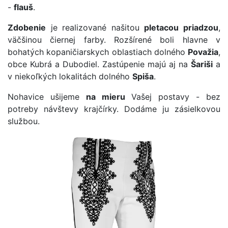
-
flauš
.
Zdobenie
je realizované našitou
pletacou priadzou
,
väčšinou čiernej farby. Rozšírené boli hlavne v
bohatých kopaničiarskych oblastiach dolného
Považia
,
obce Kubrá a Dubodiel. Zastúpenie majú aj na
Šariši
a
v niekoľkých lokalitách dolného
Spiša
.
Nohavice ušijeme
na mieru
Vašej postavy - bez
potreby návštevy krajčírky. Dodáme ju zásielkovou
službou.