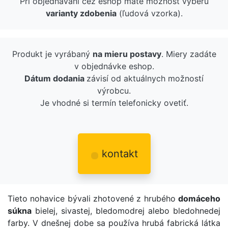
Pri objednávaní cez eshop máte možnosť výberu
varianty zdobenia
(ľudová vzorka).
Produkt je vyrábaný
na mieru postavy
. Miery zadáte
v objednávke eshop.
Dátum dodania
závisí od aktuálnych možností
výrobcu.
Je vhodné si termín telefonicky ovetiť.
kontakt
Tieto nohavice bývali zhotovené z hrubého
domáceho
súkna
bielej, sivastej, bledomodrej alebo bledohnedej
farby. V dnešnej dobe sa používa hrubá fabrická látka