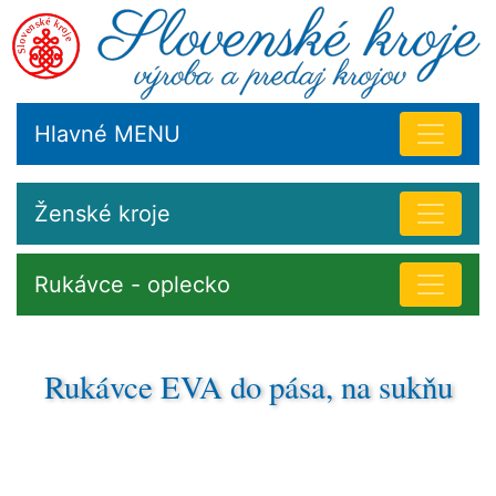
Hlavné MENU
Ženské kroje
Rukávce - oplecko
Rukávce EVA do pása, na sukňu
História krojov na Slovensku -
šitie krojov