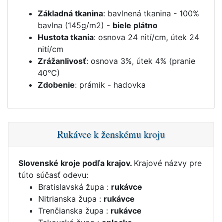
Základná tkanina
: bavlnená tkanina - 100%
bavlna (145g/m2) -
biele plátno
Hustota tkania
: osnova 24 nití/cm, útek 24
nití/cm
Zrážanlivosť
: osnova 3%, útek 4% (pranie
40°C)
Zdobenie
: prámik - hadovka
Rukávce k ženskému kroju
Slovenské kroje podľa krajov.
Krajové názvy pre
túto súčasť odevu:
Bratislavská župa :
rukávce
Nitrianska župa :
rukávce
Trenčianska župa :
rukávce