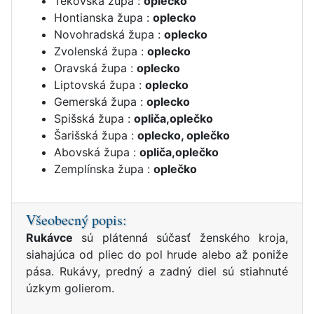
Tekovská župa :
oplecko
Hontianska župa :
oplecko
Novohradská župa :
oplecko
Zvolenská župa :
oplecko
Oravská župa :
oplecko
Liptovská župa :
oplecko
Gemerská župa :
oplecko
Spišská župa :
opliča,oplečko
Šarišská župa :
oplecko, oplečko
Abovská župa :
opliča,oplečko
Zemplínska župa :
oplečko
Všeobecný popis:
Rukávce
sú plátenná súčasť ženského kroja,
siahajúca od pliec do pol hrude alebo až poniže
pása. Rukávy, predný a zadný diel sú stiahnuté
úzkym golierom.