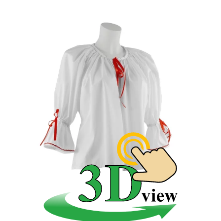
To, čo sa nám zachovalo z tradičného oblečenia do
súčasného obdobia, je výsledkom dlhodobého vývoja.
Pôvodný odev plnil len ochrannú funkciu. V priebehu
stáročí sa menil v závislosti od charakteru
zamestnania, spôsobu života a estetického cítenia
ľudí.
Ľudové oblečenie bolo časom doplnené o príležitostné
odevy - sviatočné a obradové.
Od konca 17. storočia sa pri zdobení začala používať
aj výšivka. Rozvojom priemyslu a obchodu sa v 18.
storočí zvýšila dostupnosť farebných vyšivacích nití -
bavlnených, ale aj hodvábnych.
Územné členenie a ľudový kroj.
Územím Slovenska prechádza rozhranie dvoch
kultúrnych oblastí Európy - nížinnej Panónskej panvy a
horskej oblasti Karpát. Preto sa základné typy
slovenského ľudového odevu v posledných dvoch
storočiach sformovali do charakteristických celkov -
nížinnej a horskej oblasti.
Medzi oboma oblasťami neexistuje jednoznačná