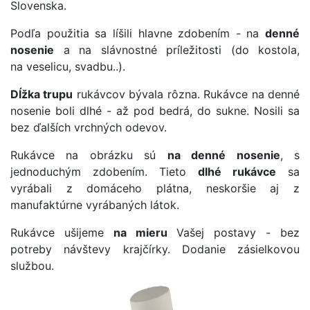
Slovenska.
Podľa použitia sa líšili hlavne zdobením - na
denné
nosenie
a na slávnostné príležitosti (do kostola,
na veselicu, svadbu..).
Dĺžka trupu
rukávcov bývala rôzna. Rukávce na denné
nosenie boli dlhé - až pod bedrá, do sukne. Nosili sa
bez ďalších vrchných odevov.
Rukávce na obrázku sú
na denné nosenie
, s
jednoduchým zdobením. Tieto
dlhé rukávce
sa
vyrábali z domáceho plátna, neskoršie aj z
manufaktúrne vyrábaných látok.
Rukávce ušijeme
na mieru
Vašej postavy - bez
potreby návštevy krajčírky. Dodanie zásielkovou
službou.