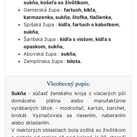
sukňa, košeľa so živôtikom,
Gemerská župa :
fartuch, kikľa,
karmazenka, sukňa, štofka, tlačienka,
Spišská župa :
kidľa, fartuch s kabotkem,
sukňa,
Šarišská župa :
kidľa s vistom, kidľa s
opaskom, sukňa,
Abovská župa :
sukňa,
Zemplínska župa :
bilota.
Všeobecný popis:
Sukňa
- súčasť ženského kroja z viacerých pôl
domáceho plátna alebo manufaktúrne
vyrábaných látok - modrotlač, kartún, barchet,
brokát. Vyznačovala sa riasením, naberaním
alebo skladaním.
V niektorých oblastiach bola zošitá so živôtikom