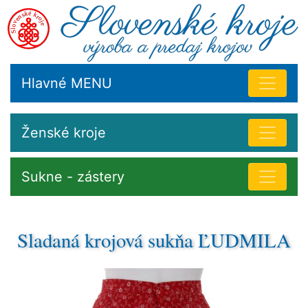
Hlavné MENU
Ženské kroje
Sukne - zástery
Sladaná krojová sukňa ĽUDMILA
Vyrábame rôzne súčasti krojov, od kompletných
ženských krojov, kde primárnym prvkom je spodná
košeľa (rubáč).