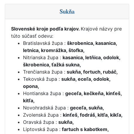
Sukňa
Slovenské kroje podľa krajov.
Krajové názvy pre
túto súčasť odevu:
Bratislavská župa :
škrobenica, kasanica,
letnica, kromrážka, štofka,
Nitrianska župa :
kasanica, letňica, odolok,
škrobenica, ťažká sukna,
Trenčianska župa :
sukňa, fortuch, rubáč,
Tekovská župa :
sukňa, eceľa, odolok,
opona,
Hontianska župa :
geceľa, kečkeňa, kinťeš,
kitľa,
Novohradská župa :
geceľa, sukňa,
Zvolenská župa :
kinťeš, fodráš, kitľa, kikľa,
Oravská župa :
sukňa,
Liptovská župa :
fartuch s kabotkem,