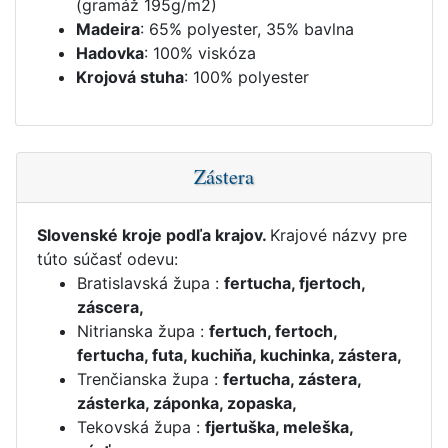
(gramáž 195g/m2)
Madeira
: 65% polyester, 35% bavlna
Hadovka
: 100% viskóza
Krojová stuha
: 100% polyester
Zástera
Slovenské kroje podľa krajov.
Krajové názvy pre
túto súčasť odevu:
Bratislavská župa :
fertucha, fjertoch,
záscera,
Nitrianska župa :
fertuch, fertoch,
fertucha, futa, kuchiňa, kuchinka, zástera,
Trenčianska župa :
fertucha, zástera,
zásterka, záponka, zopaska,
Tekovská župa :
fjertuška, meleška,