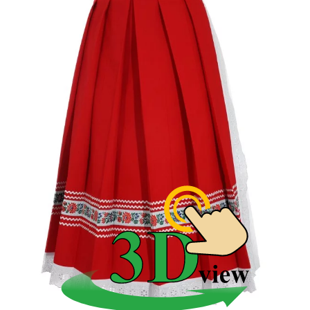
Fjertoch
Pracovná zástera bola z domáceho hrubého plátna,
najčastejšie z ľanu a konope. Chránila nie len proti
nečistote, ale aj proti ľahkým poraneniam pri práci.
Nemala žiadne zdobenie
Šata
Slávnostnú zásteru šatu nosili ženy cez všedné dni do
kostola, na tancovačku, ale aj na trhy. Základný
materiál bol už z kvalitnejších fabrických látok - z
hrubej bavlny s potlačou, alebo modrotlačou.
Záponka
Obradná zástera záponka bola určená len na
vynimočné udalosti, svadby, pohreby, krstiny a na
hody. Boli z najkvalitnejších materiálov - brokátu a
zamatu, takmer vždy bohato ručne vyšívané a
zdobené fabrickými stuhami, čipkami a madeirou