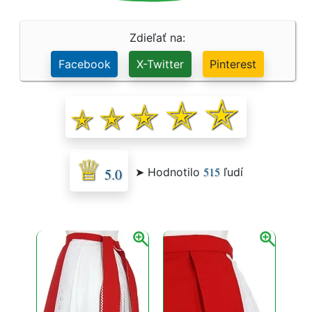
Zdieľať na:
Facebook
X-Twitter
Pinterest
515
➤ Hodnotilo
ľudí
5.0