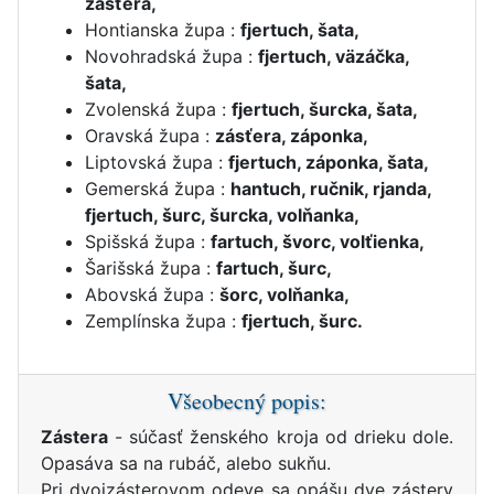
zásťera,
Hontianska župa :
fjertuch, šata,
Novohradská župa :
fjertuch, väzáčka,
šata,
Zvolenská župa :
fjertuch, šurcka, šata,
Oravská župa :
zásťera, záponka,
Liptovská župa :
fjertuch, záponka, šata,
Gemerská župa :
hantuch, ručnik, rjanda,
fjertuch, šurc, šurcka, volňanka,
Spišská župa :
fartuch, švorc, volťienka,
Šarišská župa :
fartuch, šurc,
Abovská župa :
šorc, volňanka,
Zemplínska župa :
fjertuch, šurc.
Všeobecný popis:
Zástera
- súčasť ženského kroja od drieku dole.
Opasáva sa na rubáč, alebo sukňu.
Pri dvojzásterovom odeve sa opášu dve zástery