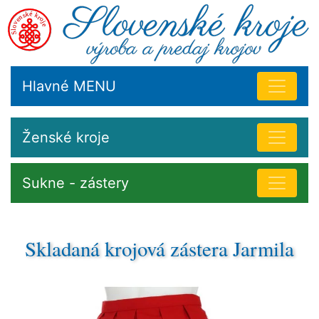
Hlavné MENU
Ženské kroje
Sukne - zástery
Skladaná krojová zástera Jarmila
Ľudový odev slovenskej ženy obsahoval aj zásteru. Pri
práci slúžila ako ochrana sukne