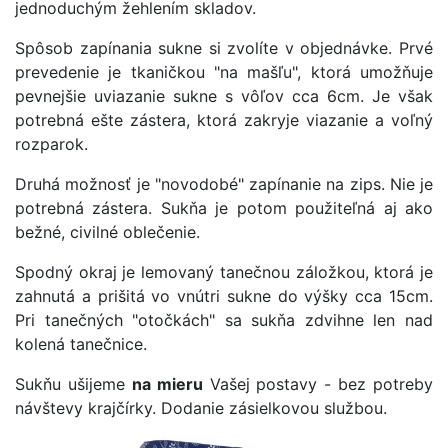
jednoduchým žehlením skladov.
Spôsob zapínania sukne si zvolíte v objednávke. Prvé
prevedenie je tkaničkou "na mašľu", ktorá umožňuje
pevnejšie uviazanie sukne s vôľov cca 6cm. Je však
potrebná ešte zástera, ktorá zakryje viazanie a voľný
rozparok.
Druhá možnosť je "novodobé" zapínanie na zips. Nie je
potrebná zástera. Sukňa je potom použiteľná aj ako
bežné, civilné oblečenie.
Spodný okraj je lemovaný tanečnou záložkou, ktorá je
zahnutá a prišitá vo vnútri sukne do výšky cca 15cm.
Pri tanečných "otočkách" sa sukňa zdvihne len nad
kolená tanečnice.
Sukňu ušijeme
na mieru
Vašej postavy - bez potreby
návštevy krajčírky. Dodanie zásielkovou službou.