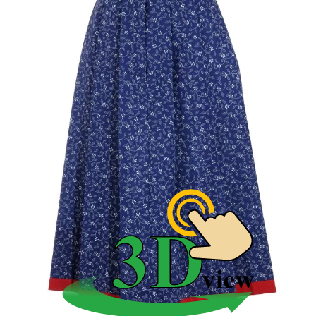
Sviatočné sukne sa šili z pravej modrotlače. dĺžka bola
pod kolená, nazberaná do pása, ukončená čipkou.
Vrchná sukňa bola dlhá po členky, širšia, skladaná. Šila
sa z farbiarčiny modrotlače, z kartúnu aj vlnených
látok. Naspodku sa všili pás červenej látky.
Pod fjertoch sukne sa obliekala jedna i viac spodníc.
Na fjertoch sa opásala futa záscera, obvykle bola
modrá bez vzorky, mladé dievčatá mali na slávnostnú
príležitosť biele. Okraje bývali vyšité. Stuha sa
zaväzovala na mašľu.
Kroj Skalickej oblasti
Pod živôtik sa prekrížila trojuholníková šatka z
jemného bieleho materiálu, s bielym vyšívaním Okolo
hrdla sa uviazala šatka.
V zime nosili ženy súkenné modré, podšité a lemované
kožušinou. Zapínali sa na strieborné filigránové
gombíky, spony. Dievky si zapletali vrkoč.
Čepiec z bieleho tylu, vyšívaný retiazkovým stehom
alebo preťahovaním na tyle modrou bavinkou. Na okraj
sa prišila široká čipka.