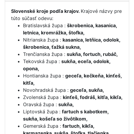
Slovenské kroje podľa krajov.
Krajové názvy pre
túto súčasť odevu:
Bratislavská župa :
škrobenica, kasanica,
letnica, kromrážka, štofka,
Nitrianska župa :
kasanica, letňica, odolok,
škrobenica, ťažká sukna,
Trenčianska župa :
sukňa, fortuch, rubáč,
Tekovská župa :
sukňa, eceľa, odolok,
opona,
Hontianska župa :
geceľa, kečkeňa, kinťeš,
kitľa,
Novohradská župa :
geceľa, sukňa,
Zvolenská župa :
kinťeš, fodráš, kitľa, kikľa,
Oravská župa :
sukňa,
Liptovská župa :
fartuch s kabotkem,
sukňa, košeľa so živôtikom,
Gemerská župa :
fartuch, kikľa,
karmazenka, sukňa, štofka, tlačienka,