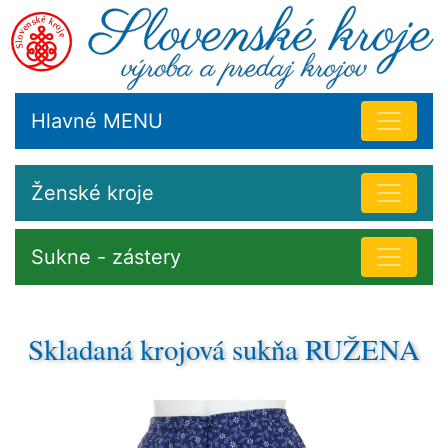
Hlavné MENU
Ženské kroje
Sukne - zástery
Skladaná krojová sukňa RUŽENA
Skalický kroj.
Sukňa bolo z tenkého modrotlačou zdobeného plátna.