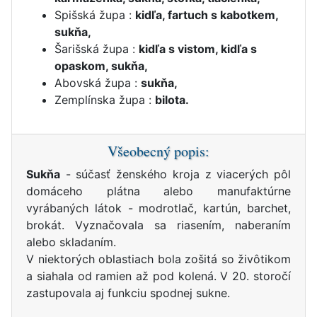
Spišská župa :
kidľa, fartuch s kabotkem,
sukňa,
Šarišská župa :
kidľa s vistom, kidľa s
opaskom, sukňa,
Abovská župa :
sukňa,
Zemplínska župa :
bilota.
Všeobecný popis:
Sukňa
- súčasť ženského kroja z viacerých pôl
domáceho plátna alebo manufaktúrne
vyrábaných látok - modrotlač, kartún, barchet,
brokát. Vyznačovala sa riasením, naberaním
alebo skladaním.
V niektorých oblastiach bola zošitá so živôtikom
a siahala od ramien až pod kolená. V 20. storočí
zastupovala aj funkciu spodnej sukne.