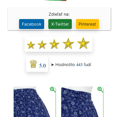
Na čepce sa uväzovali rozličné šatky. Ženy nosili
krpce, na sviatok čižmy.
Zdieľať na:
Facebook
X-Twitter
Pinterest
443
➤ Hodnotilo
ľudí
5.0