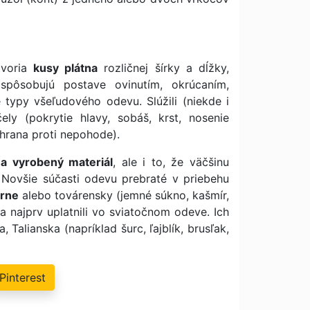
tvoria
kusy plátna
rozličnej šírky a dĺžky,
ispôsobujú postave ovinutím, okrúcaním,
typy všeľudového odevu. Slúžili (niekde i
ly (pokrytie hlavy, sobáš, krst, nosenie
hrana proti nepohode).
a vyrobený materiál
, ale i to, že väčšinu
. Novšie súčasti odevu prebraté v priebehu
rne
alebo továrensky (jemné súkno, kašmír,
sa najprv uplatnili vo sviatočnom odeve. Ich
alianska (napríklad šurc, ľajblík, brusľak,
Pinterest