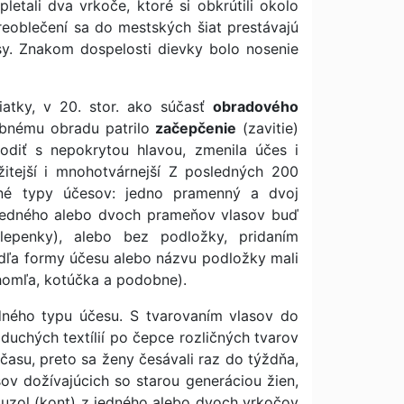
etali dva vrkoče, ktoré si obkrútili okolo
reoblečení sa do mestských šiat prestávajú
esy. Znakom dospelosti dievky bolo nosenie
viatky, v 20. stor. ako súčasť
obradového
obnému obradu patrilo
začepčenie
(zavitie)
diť s nepokrytou hlavou, zmenila účes i
žitejší i mnohotvárnejší Z posledných 200
né typy účesov: jedno pramenný a dvoj
 jedného alebo dvoch prameňov vlasov buď
 lepenky), alebo bez podložky, pridaním
odľa formy účesu alebo názvu podložky mali
 chomľa, kotúčka a podobne).
dného typu účesu. S tvarovaním vlasov do
duchých textílií po čepce rozličných tvarov
asu, preto sa ženy česávali raz do týždňa,
ov dožívajúcich so starou generáciou žien,
 uzol (kont) z jedného alebo dvoch vrkočov