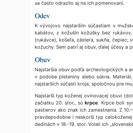
sa často odrazilo aj na ich pomenovaní.
Odev
K vývojovo najstarším súčastiam v mužsko
kabátov, z kožušín kožúšky bez rukávov, 
(rukávce), košeľa, zástera, sukňa, čepiec; 
kožuchy. Sem patrí aj obuv, ďalej účesy a p
Obuv
Najstaršia obuv podľa archeologických a a
v podobe pleteniny alebo súkna. Materiál,
najstarších súčastí kroja, spoločnou pre mu
Najstarší typ koženej ovinovacej obuvi (do
začiatku 20. stor., sú
krpce
. Krpce boli s
pastierov ako znak ich zamestnania. Z 10.
pravdepodobne i neskorší typ celokoženej 
dedinách v 18.-19. stor. Volali ich „slovens