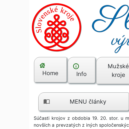
Mužsk
Home
Info
kroje
MENU články
Súčasti krojov z obdobia 19. 20. stor. u 
novších a prevzatých z iných spoločenských 