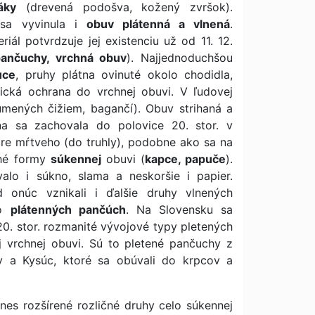
áky
(drevená podošva, kožený zvršok).
sa vyvinula i
obuv plátenná a vlnená
.
iál potvrdzuje jej existenciu už od 11. 12.
ančuchy, vrchná obuv
). Najjednoduchšou
uce
, pruhy plátna ovinuté okolo chodidla,
ická ochrana do vrchnej obuvi. V ľudovej
umených čižiem, bagančí). Obuv strihaná a
a sa zachovala do polovice 20. stor. v
pre mŕtveho (do truhly), podobne ako sa na
ché formy
súkennej
obuvi (
kapce, papuče
).
alo i súkno, slama a neskoršie i papier.
onúc vznikali i ďalšie druhy vlnených
bo
plátenných pančúch
. Na Slovensku sa
20. stor. rozmanité vývojové typy pletených
j vrchnej obuvi. Sú to pletené pančuchy z
vy a Kysúc, ktoré sa obúvali do krpcov a
nes rozšírené rozličné druhy celo súkennej