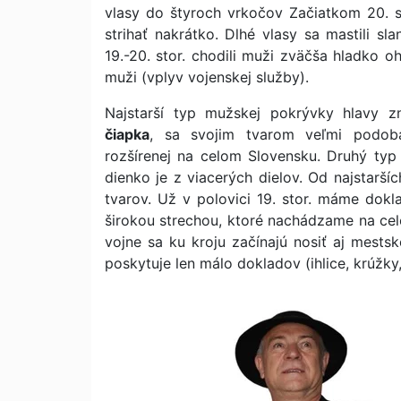
vlasy do štyroch vrkočov Začiatkom 20. st
strihať nakrátko. Dlhé vlasy sa mastili sl
19.-20. stor. chodili muži zväčša hladko oh
muži (vplyv vojenskej služby).
Najstarší typ mužskej pokrývky hlavy 
čiapka
, sa svojim tvarom veľmi podobá
rozšírenej na celom Slovensku. Druhý typ
dienko je z viacerých dielov. Od najstaršíc
tvarov. Už v polovici 19. stor. máme dokl
širokou strechou, ktoré nachádzame na celo
vojne sa ku kroju začínajú nosiť aj mestsk
poskytuje len málo dokladov (ihlice, krúžky