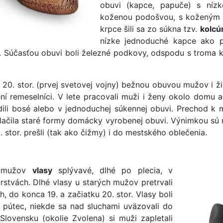
obuvi (kapce, papuče) s níz
koženou podošvou, s koženým 
krpce šili sa zo súkna tzv.
kolcú
nízke jednoduché kapce ako 
 Súčasťou obuvi boli železné podkovy, odspodu s troma kli
20. stor. (prvej svetovej vojny) bežnou obuvou mužov i ži
í remeselníci. V lete pracovali muži i ženy okolo domu a
ili bosé alebo v jednoduchej súkennej obuvi. Prechod k 
lačila staré formy domácky vyrobenej obuvi. Výnimkou sú 
. stor. prešli (tak ako čižmy) i do mestského oblečenia.
u mužov
vlasy
splývavé, dlhé po plecia, v
rstvách. Dlhé vlasy u starých mužov pretrvali
h, do konca 19. a začiatku 20. stor. Vlasy boli
a pútec, niekde sa nad sluchami uväzovali do
lovensku (okolie Zvolena) si muži zapletali