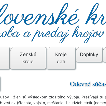
é
Ženské
Kroje
Doplnky
kroje
deti
Odevné súčas
mužov i žien sú výsledkom zložitého vývoja. Prežívajú tu
vrstiev (šľachta, vojsko, mešťania) i cudzích etník (nemec