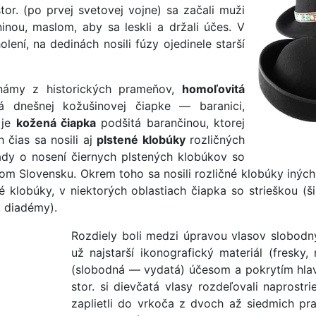
or. (po prvej svetovej vojne) sa začali muži
aninou, maslom, aby sa leskli a držali účes. V
olení, na dedinách nosili fúzy ojedinele starší
známy z historických prameňov,
homoľovitá
 dnešnej kožušinovej čiapke — baranici,
 je
kožená čiapka
podšitá barančinou, ktorej
h čias sa nosili aj
plstené klobúky
rozličných
ady o nosení čiernych plstených klobúkov so
m Slovensku. Okrem toho sa nosili rozličné klobúky iných
é klobúky, v niektorých oblastiach čiapka so strieškou (š
, diadémy).
Rozdiely boli medzi úpravou vlasov slobodn
už najstarší ikonografický materiál (fresky, 
(slobodná — vydatá) účesom a pokrytím hlav
stor. si dievčatá vlasy rozdeľovali naprostri
zaplietli do vrkoča z dvoch až siedmich pra