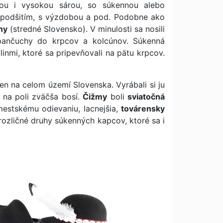
kou i vysokou sárou, so súkennou alebo
podšitím, s výzdobou a pod. Podobne ako
ny
(stredné Slovensko). V minulosti sa nosili
pančuchy do krpcov a kolcúnov. Súkenná
nmi, ktoré sa pripevňovali na pätu krpcov.
en na celom území Slovenska. Vyrábali si ju
 na poli zväčša bosí.
Čižmy
boli
sviatočná
mestskému odievaniu, lacnejšia,
továrensky
rozličné druhy súkenných kapcov, ktoré sa i