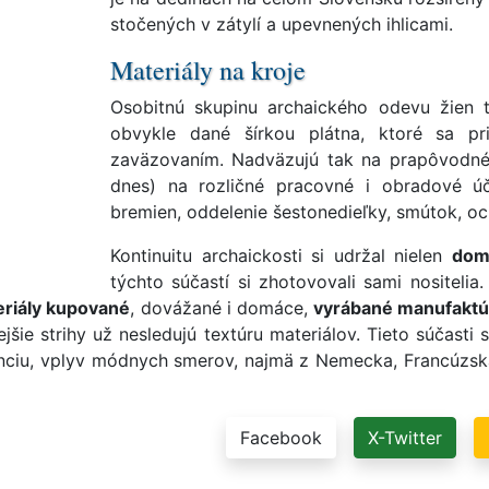
stočených v zátylí a upevnených ihlicami.
Materiály na kroje
Osobitnú skupinu archaického odevu žien 
obvykle dané šírkou plátna, ktoré sa pr
zaväzovaním. Nadväzujú tak na prapôvodné 
dnes) na rozličné pracovné i obradové úče
bremien, oddelenie šestonedieľky, smútok, oc
Kontinuitu archaickosti si udržal nielen
dom
týchto súčastí si zhotovovali sami nositelia
riály kupované
, dovážané i domáce,
vyrábané manufaktú
ejšie strihy už nesledujú textúru materiálov. Tieto súčasti 
iu, vplyv módnych smerov, najmä z Nemecka, Francúzska, T
Facebook
X-Twitter