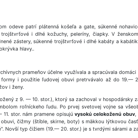
m odeve patrí plátenná košeľa a gate, súkenné nohavice
trojštvrťové i dlhé kožuchy, peleríny, čiapky. V žensko
vlnené zástery, súkenné trojštvrťové i dlhé kabáty a kabáti
okrývka hlavy..
rchívnych prameňov účelne využívala a spracúvala domáci m
 formy i použitie ľudovej obuvi pretrvávalo až do 19.— 2
žov i ženy.
ložený z 9. — 10. stor.), ktorý sa zachoval v hospodársky 
ymbolom roľníckeho ľudu. Po prvej svetovej vojne sa všeob
— 11. stor. nám pramene opisujú
vysokú celokoženú obuv
,
obuvi, čižmy (štíble, skirne, boty) s mäkkou lýtkovou čas
ké". Novší typ čižiem (19.— 20. stor.) je s tvrdými sárami a