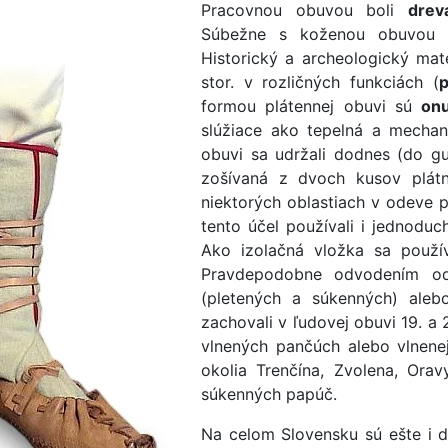
Pracovnou obuvou boli
drev
Súbežne s koženou obuvou 
Historický a archeologický mater
stor. v rozličných funkciách (
p
formou plátennej obuvi sú
on
slúžiace ako tepelná a mechan
obuvi sa udržali dodnes (do g
zošívaná z dvoch kusov plátn
niektorých oblastiach v odeve 
tento účel používali i jednodu
Ako izolačná vložka sa použív
Pravdepodobne odvodením od 
(pletených a súkenných) ale
zachovali v ľudovej obuvi 19. a 
vlnených pančúch alebo vlnene
okolia Trenčína, Zvolena, Ora
súkenných papúč.
Na celom Slovensku sú ešte i d