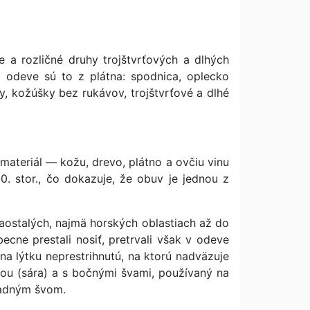
 a rozličné druhy trojštvrťových a dlhých
m odeve sú to z plátna: spodnica, oplecko
ky, kožúšky bez rukávov, trojštvrťové a dlhé
ateriál — kožu, drevo, plátno a ovčiu vinu
0. stor., čo dokazuje, že obuv je jednou z
zaostalých, najmä horských oblastiach až do
ecne prestali nosiť, pretrvali však v odeve
 na lýtku neprestrihnutú, na ktorú nadväzuje
ťou (sára) a s bočnými švami, používaný na
 zadným švom.