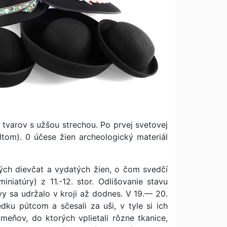
 tvarov s užšou strechou. Po prvej svetovej
iltom). 0 účese žien archeologický materiál
ých dievčat a vydatých žien, o čom svedčí
miniatúry) z 11.-12. stor. Odlišovanie stavu
y sa udržalo v kroji až dodnes. V 19.— 20.
edku pútcom a sčesali za uši, v tyle si ich
meňov, do ktorých vplietali rôzne tkanice,