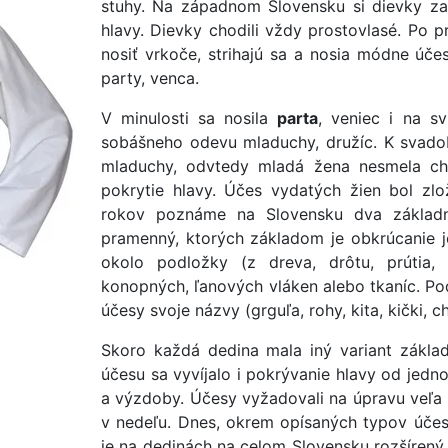
stuhy. Na západnom Slovensku si dievky zapl
hlavy. Dievky chodili vždy prostovlasé. Po p
nosiť vrkoče, strihajú sa a nosia módne úč
party, venca.
V minulosti sa nosila
parta
, veniec i na s
sobášneho odevu mladuchy, družíc. K svad
mladuchy, odvtedy mladá žena nesmela cho
pokrytie hlavy. Účes vydatých žien bol zlo
rokov poznáme na Slovensku dva základ
pramenný, ktorých základom je obkrúcanie
okolo podložky (z dreva, drôtu, prútia,
konopných, ľanových vláken alebo tkaníc. P
účesy svoje názvy (grguľa, rohy, kita, kički,
Skoro každá dedina mala iný variant zákla
účesu sa vyvíjalo i pokrývanie hlavy od jedno
a výzdoby. Účesy vyžadovali na úpravu veľa č
v nedeľu. Dnes, okrem opísaných typov účes
je na dedinách na celom Slovensku rozšírený