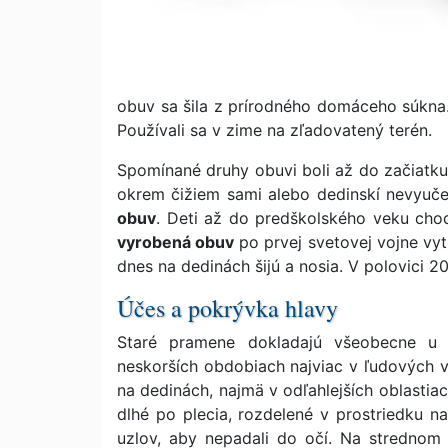
obuv sa šila z prírodného domáceho súkna.
Používali sa v zime na zľadovatený terén.
Spomínané druhy obuvi boli až do začiatku 
okrem čižiem sami alebo dedinskí nevyučen
obuv
. Deti až do predškolského veku chod
vyrobená obuv
po prvej svetovej vojne vyt
dnes na dedinách šijú a nosia. V polovici 20
Účes a pokrývka hlavy
Staré pramene dokladajú všeobecne 
neskorších obdobiach najviac v ľudových v
na dedinách, najmä v odľahlejších oblastiac
dlhé po plecia, rozdelené v prostriedku n
uzlov, aby nepadali do očí. Na strednom S