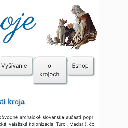
Vyšívanie
o
Eshop
krojoch
ti kroja
 pôvodné archaické slovanské súčasti popri
ká, valašská kolonizácia, Turci, Maďari), čo