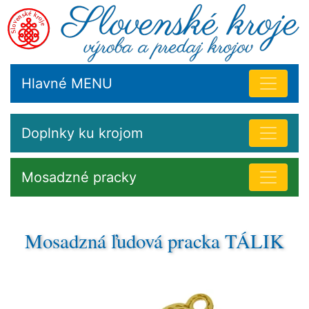
Hlavné MENU
Doplnky ku krojom
Mosadzné pracky
Mosadzná ľudová pracka TÁLIK
Po druhej svetovej vojne sa v okolí Považskej Bystrice
rozšírilo vykladanie hliníkových kruhových spínadiel
farebnou umelou hmotou. Inkrustovanie farebným
kovom bolo obľúbené aj inde a takmer dodnes sa