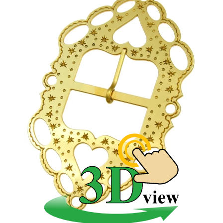
zachovalo v okolí Zvolena.
Inkrustovanie - zdobenie
mosadznej pracky umelou
hmotou.
Aj niektorí súčasní ľudoví výrobcovia s obľubou
vykladajú mosadz umelou hmotou a používajú túto
techniku aj na sponách a ozdobách, kde sa doteraz
nepoužívala. Technika ľudového inkrustovania je v
podstate jednoduchá a trvácnosť výzdoby závisí od
šikovnosti a starostlivosti výrobcu. Či už sa pri tom
pracuje za tepla či za studena, všetci kovotepci
nazývajú tento postup „vylievanie".
Najzložitejšie inkrustovanie vídavame na detvianskych
retiazkach k mužským klobúkom. Nielenže sú
platničky na nich vykladané veľmi presne, ale väčšie
motívy sú ešte niekedy samy inkrustované inou farbou.
Opísanými technikami pracovali na Slovensku pri
výrobe ľudových šperkov a spínadiel prakticky až po
súčasnosť ľudoví samoukovia aj drobní remeselníci,
ako klampiari, kováči a remenári.