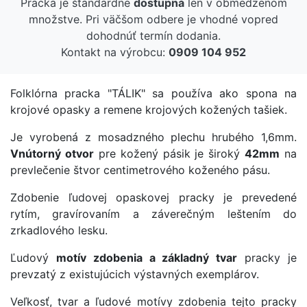
Pracka je štandardne
dostupná
len v obmedzenom
napodobovať odev vládnucej triedy. Predbežne presne
nevieme, kedy a ako filigrán zľudovel. Zdá sa, že došlo
množstve. Pri väčšom odbere je vhodné vopred
k tomu až na prelome 19. a 20. storočia i neskôr. V
dohodnúť termín dodania.
niektorých krajoch ostali ľudia, až kým neodložili
tradičný kroj, verní odlievaným a tepaným šperkom,
Kontakt na výrobcu:
0909 104 952
inde jednoznačne prevládol filigrán, na ktorom sa
hodnotí náročná práca a ozdobnosť. Je však potrebné
povedať, že je to relatívne meradlo, niektoré ľudové
šperky sú naozaj z prvotriedneho filigránu, iné sú
Folklórna pracka "TÁLIK" sa používa ako spona na
pomerne hrubé.
krojové opasky a remene krojových kožených tašiek.
Je vyrobená z mosadzného plechu hrubého 1,6mm.
Vnútorný otvor
pre kožený pásik je široký
42mm
na
prevlečenie štvor centimetrového koženého pásu.
Zdobenie ľudovej opaskovej pracky je prevedené
rytím, gravírovaním a záverečným leštením do
zrkadlového lesku.
Ľudový
motív zdobenia a základný tvar
pracky je
prevzatý z existujúcich výstavných exemplárov.
Veľkosť, tvar a ľudové motívy zdobenia tejto pracky