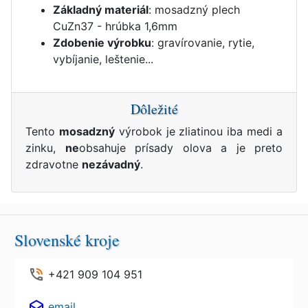
Základný materiál
: mosadzný plech
CuZn37 - hrúbka 1,6mm
Zdobenie výrobku
: gravírovanie, rytie,
vybíjanie, leštenie...
Dôležité
Tento
mosadzný
výrobok je zliatinou iba medi a
zinku,
ne
obsahuje prísady olova a je preto
zdravotne
nezávadný
.
Slovenské kroje
+421 909 104 951
email