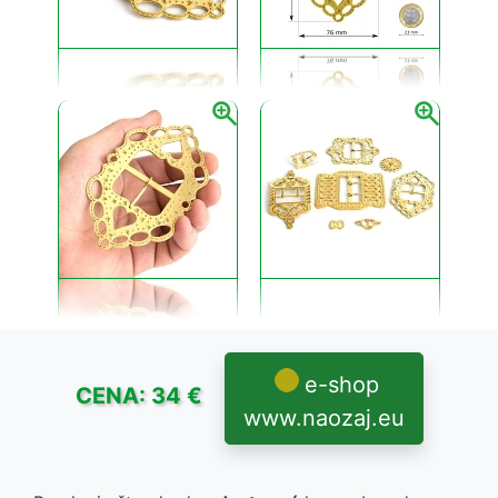
filigránové. Zdá sa, že najstaršie z nich, z konca 18. a z
19. storočia, bývali väčšinou odlievané.
Tak na Myjave a na okolí sú všetky skutočne staré
dvojdielne spony, „plechy" a ploché gombičky
odlievané, reliéfne zdobené rozvilinovými ornamentmi,
prelamované a jemne cizelované. Na konci 19. a v 20.
storočí zlatníci šperky tohto druhu neodlievali, ale
lisovali a lacnejšie z nich už necizelovali. Guľovité,
polguľovité a vretenovité strieborné gombičky na
ľudové kroje sa oddávna tepali a ozdobovali
priletovanými tordovanými drôtikmi a ružicami.
Filigrán - zlatnícka technika.
Zlatníci takisto veľmi jemne tepali niektoré pracky a
spony, mimoriadne náročné dopĺňali farebnými
kameňmi a filigránom. Takéto výrobky však len
výnimočne zdobili ľudový odev. V súčasnosti zatlačil
všetko do pozadia dnes najobrúbenejší filigrán. Je to
stará zlatnícka technika, ktorá už v ranom stredoveku
dosiahla tvorivé vrcholy.
e-shop
CENA: 34 €
Na odeve vyšších spoločenských vrstiev boli jemné
www.naozaj.eu
filigránové šperky obľúbené už cez celé 18. a zrejme aj
v 17. storočí, keď ľudové vrstvy nemohli na kroji nosiť
striebro jednak pre jeho vysokú cenu, ako aj pre
vrchnostenské zákazy prepychovo sa obliekať a