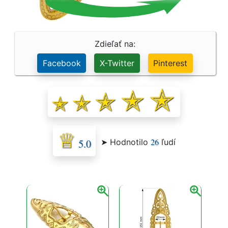
Zdieľať na:
Facebook
X-Twitter
Pinterest
26
➤ Hodnotilo
ľudí
5.0