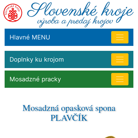
Hlavné MENU
Doplnky ku krojom
Mosadzné pracky
Mosadzná opasková spona
PLAVČÍK
Spona pre výrobcov kožených prekladaných opaskov
a doplnkov k Liptovskému kroju.