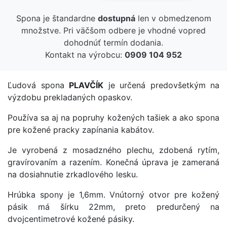
Spona je štandardne
dostupná
len v obmedzenom
množstve. Pri väčšom odbere je vhodné vopred
dohodnúť termín dodania.
Kontakt na výrobcu:
0909 104 952
Ľudová spona
PLAVČÍK
je určená predovšetkým na
výzdobu prekladaných opaskov.
Používa sa aj na popruhy kožených tašiek a ako spona
pre kožené pracky zapínania kabátov.
Je vyrobená z mosadzného plechu, zdobená rytím,
gravírovaním a razením. Konečná úprava je zameraná
na dosiahnutie zrkadlového lesku.
Hrúbka spony je 1,6mm. Vnútorný otvor pre kožený
pásik má šírku 22mm, preto predurčený na
dvojcentimetrové kožené pásiky.