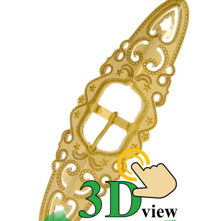
Mosadzné spony s folklórnym
Liptovským motívom
Ľudové spony sú históriou overené v Slovenskej
ľudovej kultúre. Patria k Liptovskému kroju rovnako,
ako blanciare. Svoje zastúpenie majú hlavne v regióne
Liptova. Výrobcovia ich používajú ako spony na
remene folklórnych tašiek a pre spony z kože na
kabáty a krojové kabanice.
Kožené folklórne výrobky pre
Liptovský ľudový odev s
mosadznými sponami
Mosadzné spony zdobia mužský Liptovský kroj. Slúžia
na zapínanie kožených zápästkov. Poznáme ich na
ľudovej koženej obuvi, na krpcoch a čižmách.