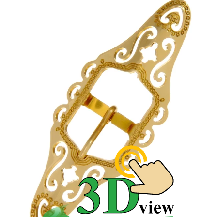
BARTEK - spona na kožené
folklórne doplnky ľudového
odevy
Mosadzné pracky sa historicky viažu so Slovenskou
ľudovou kultúrou. Sú priamou súčasťou kožených
doplnkov slovenského kroja. Používajú sa na zdobenia
opaskov, kabátov a obuvi mužského kroja. Vyniknú na
remeňoch folklórnych tašiek a poteší sa jej aj kožená
kapsa.
Krojové výrobky z kože zdobené
mosadznou ľudovou prackou.
Výrobca kožených výrobkov umiestňuje mosadzné
pracky aj na krojové čižmy a krpce.