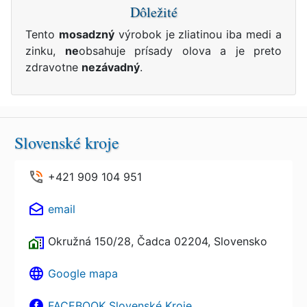
Dôležité
Tento
mosadzný
výrobok je zliatinou iba medi a
zinku,
ne
obsahuje prísady olova a je preto
zdravotne
nezávadný
.
Slovenské kroje
+421 909 104 951
email
Okružná 150/28, Čadca 02204, Slovensko
Google mapa
FACEBOOK Slovenské Kroje