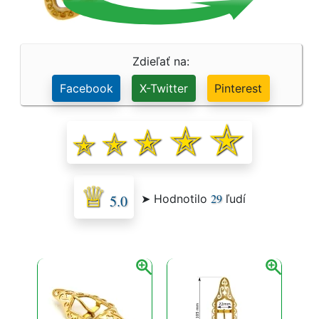
Zdieľať na:
Facebook
X-Twitter
Pinterest
29
➤ Hodnotilo
ľudí
5.0