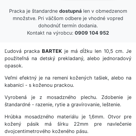
Pracka je štandardne
dostupná
len v obmedzenom
množstve. Pri väčšom odbere je vhodné vopred
dohodnúť termín dodania.
Kontakt na výrobcu:
0909 104 952
Ľudová pracka
BARTEK
je má dĺžku len 10,5 cm. Je
použiteľná na detský prekladaný, alebo jednoradový
opasok.
Veľmi efektný je na remeni kožených tašiek, alebo na
kabanici - s koženou prackou.
Vyrobená je z mosadzného plechu. Zdobenie je
štandardné - razenie, rytie a gravírovanie, leštenie.
Hrúbka mosadzného materiálu je 1,6mm. Otvor pre
kožený pásik má šírku 22mm pre navlečenie
dvojcentimetrového koženého pásu.