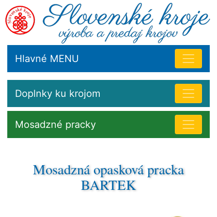
Hlavné MENU
Doplnky ku krojom
Mosadzné pracky
Mosadzná opasková pracka
BARTEK
Ľudová pracka z mosadze na výrobu kožených
doplnkov kroja.