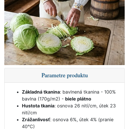
Parametre produktu
Základná tkanina
: bavlnená tkanina - 100%
bavlna (170g/m2) -
biele plátno
Hustota tkania
: osnova 26 nití/cm, útek 23
nití/cm
Zrážanlivosť
: osnova 6%, útek 4% (pranie
40°C)