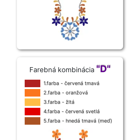
"D"
Farebná kombinácia
1.farba - červená tmavá
2.farba - oranžová
3.farba - žltá
4.farba - červená svetlá
5.farba - hnedá tmavá (meď)