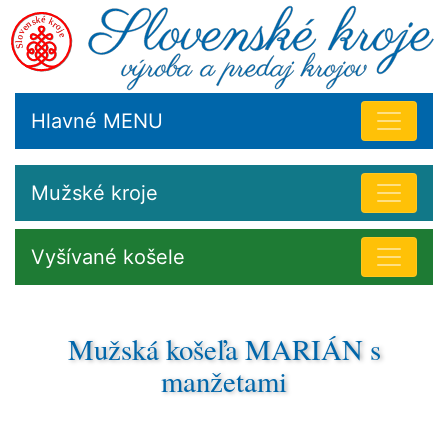
Hlavné MENU
Mužské kroje
Vyšívané košele
Mužská košeľa MARIÁN s
manžetami
Podhorská krajina Kysúc dala Slovensku nádherný
folklórny nádych, ktorý sa kedysi zvučne niesol po