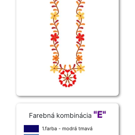
"E"
Farebná kombinácia
1.farba - modrá tmavá