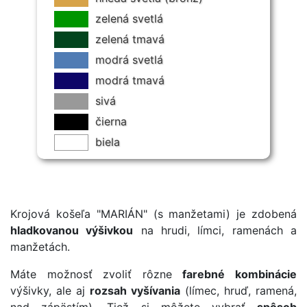
zelená svetlá
zelená tmavá
modrá svetlá
modrá tmavá
sivá
čierna
biela
Krojová košeľa "MARIÁN" (s manžetami) je zdobená
hladkovanou výšivkou
na hrudi, límci, ramenách a
manžetách.
Máte možnosť zvoliť rôzne
farebné kombinácie
výšivky, ale aj
rozsah vyšívania
(límec, hruď, ramená,
nad zápästím). Tiež si môžete vybrať
spôsob