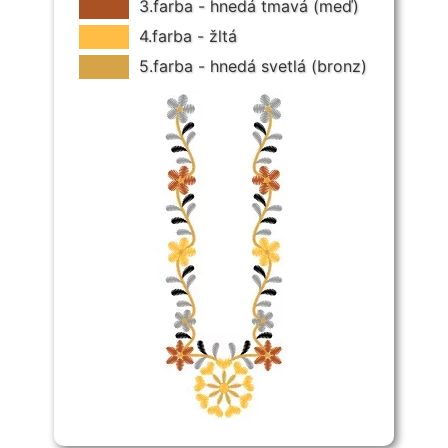
3.farba - hnedá tmavá (meď)
4.farba - žltá
5.farba - hnedá svetlá (bronz)