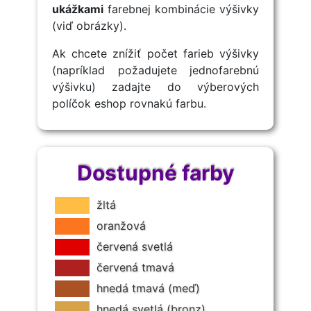
ukážkami
farebnej kombinácie výšivky
(viď obrázky).
Ak chcete znížiť počet farieb výšivky
(napríklad požadujete jednofarebnú
výšivku) zadajte do výberových
políčok eshop rovnakú farbu.
Dostupné farby
žltá
oranžová
červená svetlá
červená tmavá
hnedá tmavá (meď)
hnedá svetlá (bronz)