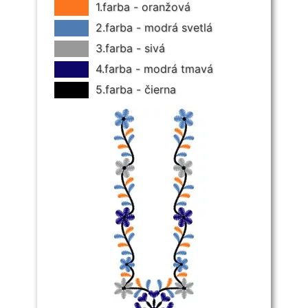
1.farba - oranžová
2.farba - modrá svetlá
3.farba - sivá
4.farba - modrá tmavá
5.farba - čierna