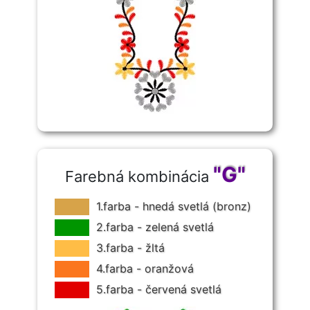
"G"
Farebná kombinácia
1.farba - hnedá svetlá (bronz)
2.farba - zelená svetlá
3.farba - žltá
4.farba - oranžová
5.farba - červená svetlá