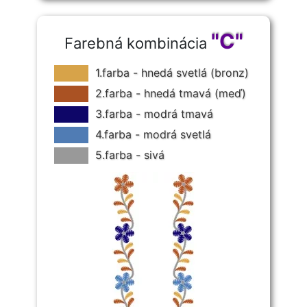
"C"
Farebná kombinácia
1.farba - hnedá svetlá (bronz)
2.farba - hnedá tmavá (meď)
3.farba - modrá tmavá
4.farba - modrá svetlá
5.farba - sivá