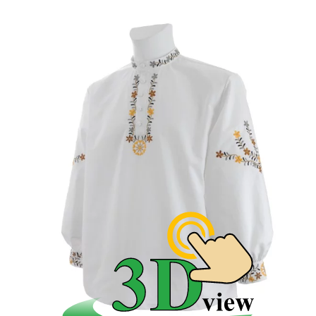
kopcoch pri kosení a zvážaní sena. Výnimočnosť
kysuckých ľudí sa nepochybne odzrkadlila aj v
ľudovom odeve - v kroji.
Kysucký mužský kroj - Raková a
Oščadnica
Obec Raková susedí s mestom Čadca a preto jeho
vplyv sa prejavil aj na jej ľudovom kroji. Ženy tu veľmi
rady šili z bavlny - košele pre mužov. V dvadsiatych
až tridsiatych rokoch minulého storočia sa bavlnená
látky bežne používala na celom Slovensku. Teda aj v
Rakovej a Oščadnici z neho šili nádherné košele a
rukávce. Kysucké mužské košele boli vyšívané
kvetinovým motívom väčšinou len na hrudi a limci.
Mužský kroj Raková
Kysucké mužské kroje boli pomerne jednoduché,
predovšetkým z bavlny a pracovné odevy z
domáceho plátna. Plstenné klobúky ochránili pred
prudkým slnkom ale aj pred dažďom. V bežných
dňoch si muži neobliekali vyšívané ľudové košele. Tie
boli určené na nedeľu do kostola alebo na slávnostné
príležitosti. Košele boli vyšívané pestrofarebnou