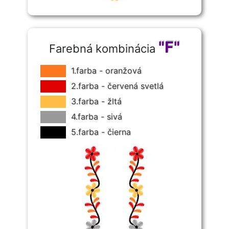
"F"
Farebná kombinácia
1.farba - oranžová
2.farba - červená svetlá
3.farba - žltá
4.farba - sivá
5.farba - čierna