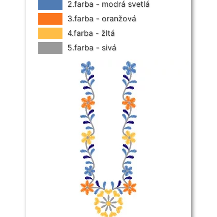
2.farba - modrá svetlá
3.farba - oranžová
4.farba - žltá
5.farba - sivá