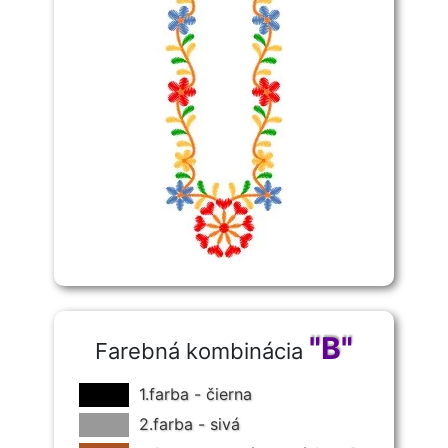
strany plátna.
Krížik sa veľmi často kombinoval s vrkôčikovým
krížikom, ktorý sa odlišoval hustotou ukladania nití a
plastickosťou. Vyšíval sa zväčša tam, kde sa ním
zapĺňala väčšia plocha. Vyšívaný v jednej aj vo
viacerých súbežných linkách často dopĺňal a
ohraničoval ornamentálne pásy vytvorené inými
technikami (napr. hladkovaním, výrezom a
hrachovinkou).
Krížik sa vyšíva sprava doľava cez rovnaký počet
osnovných i útkových nití. Prvý steh sa položí zľava
doprava uhlopriečne hore. Ihlou sa naberie
vodorovným smerom sprava naľavo základný počet
nití a vypichne sa. Druhý steh sa položí krížom cez
prvý steh, vodorovné sa vypichne sprava naľavo a
naberie dvojnásobný počet základných nití. Na rubovej
strane vzniká v jednom rade zadný steh a v dru- hom
stonkový steh.
"B"
Farebná kombinácia
1.farba - čierna
2.farba - sivá